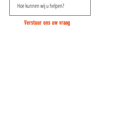
Verstuur ons uw vraag
Pantelis A. Stukadoorswerken bv
Met meer dan 20 jaar ervaring uw specialist in
binnenbepleistering, gyproc- & schilderwerken.
Wij gaan verder waar anderen stoppen!
Schaapsdreef 50
3600 GENK
+32 495 28 82 71
info@a-pantelis.be